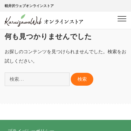
ナ
コ
軽井沢ウェブオンラインストア
ビ
ン
ゲ
テ
ー
ン
シ
ツ
何も見つかりませんでした
ョ
へ
ン
ス
お探しのコンテンツを見つけられませんでした。検索をお
へ
キ
試しください。
ス
ッ
キ
プ
検
ッ
索:
プ