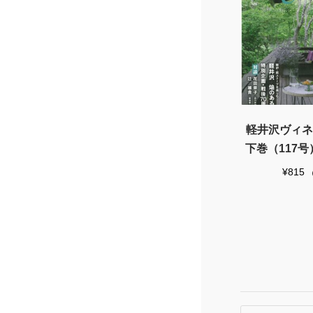
軽井沢ヴィネッ
下巻（117
¥
815