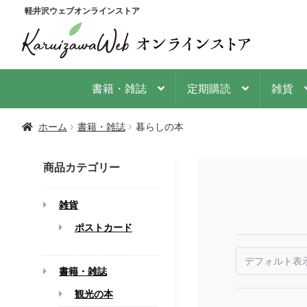
ナ
コ
軽井沢ウェブオンラインストア
ビ
ン
ゲ
テ
ー
ン
シ
ツ
書籍・雑誌
定期購読
雑貨
ョ
へ
ン
ス
ホーム
書籍・雑誌
暮らしの本
へ
キ
ス
ッ
キ
プ
商品カテゴリー
ッ
プ
雑貨
ポストカード
書籍・雑誌
観光の本