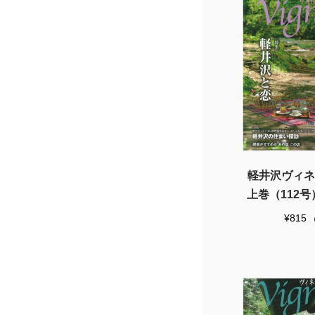
軽井沢ヴィネッ
上巻（112
¥
815