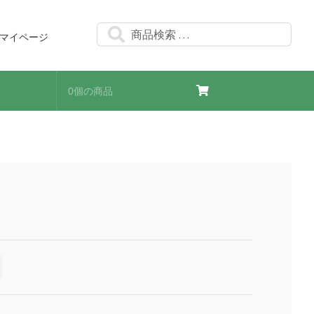
検
検
マイページ
索
索
対
象:
0個の商品