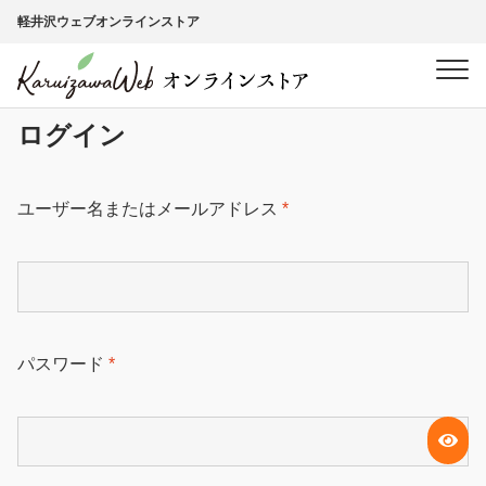
ナ
コ
軽井沢ウェブオンラインストア
ビ
ン
ゲ
テ
ー
ン
シ
ツ
ログイン
ョ
へ
ン
ス
へ
キ
必
ユーザー名またはメールアドレス
*
ス
ッ
須
キ
プ
ッ
プ
必
パスワード
*
須