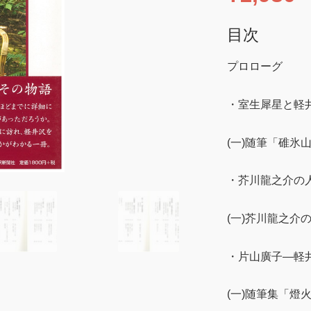
目次
プロローグ
・室生犀星と軽
(一)随筆「碓氷
・芥川龍之介の
(一)芥川龍之介
・片山廣子―軽
(一)随筆集「燈