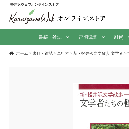
ナ
コ
軽井沢ウェブオンラインストア
ビ
ン
ゲ
テ
ー
ン
シ
ツ
書籍・雑誌
定期購読
雑貨
ョ
へ
ン
ス
ホーム
書籍・雑誌
単行本
新・軽井沢文学散歩 文学者た
へ
キ
ス
ッ
キ
プ
ッ
プ