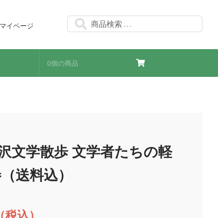
検
検
マイページ
索
索
対
象:
0個の商品
沢文学散歩 文学者たちの軽
巻（送料込）
（税込）