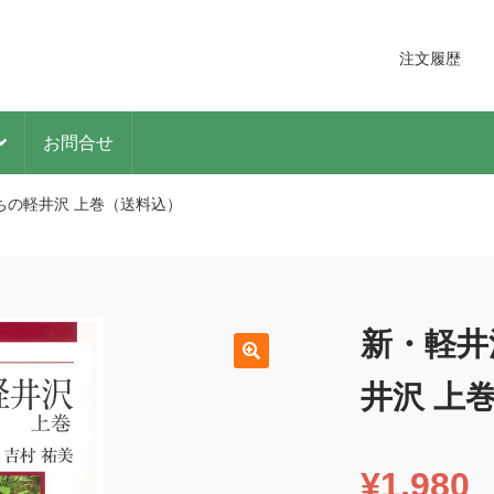
注文履歴
お問合せ
ちの軽井沢 上巻（送料込）
新・軽井
井沢 上
¥
1,980