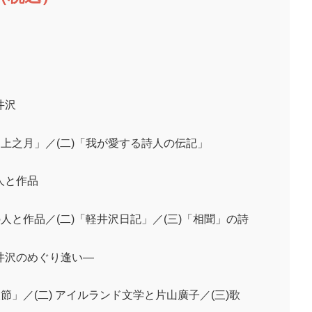
井沢
山上之月」／(二)「我が愛する詩人の伝記」
人と作品
の人と作品／(二)「軽井沢日記」／(三)「相聞」の詩
井沢のめぐり逢い―
火節」／(二) アイルランド文学と片山廣子／(三)歌