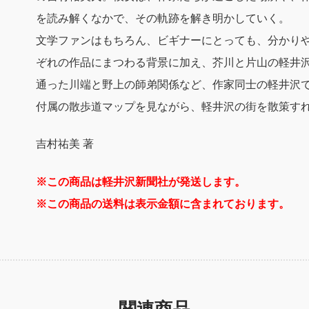
巻
を読み解くなかで、その軌跡を解き明かしていく。
（送
文学ファンはもちろん、ビギナーにとっても、分かりや
料
込）
ぞれの作品にまつわる背景に加え、芥川と片山の軽井
個
通った川端と野上の師弟関係など、作家同士の軽井沢
付属の散歩道マップを見ながら、軽井沢の街を散策す
吉村祐美 著
※この商品は軽井沢新聞社が発送します。
※この商品の送料は表示金額に含まれております。