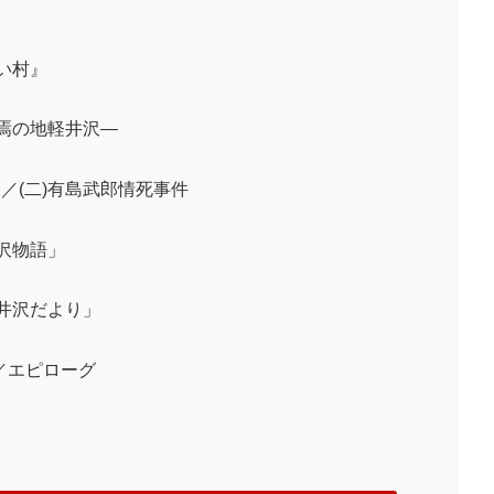
」
い村』
終焉の地軽井沢―
」／(二)有島武郎情死事件
沢物語」
軽井沢だより」
／エピローグ