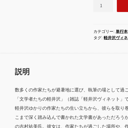
新・
軽
井
沢
文
カテゴリー:
単行本
タグ:
軽井沢ヴィネ
学
散
歩
文
学
説明
者
た
ち
数多くの作家たちが避暑地に選び、執筆の場として過
の
「文学者たちの軽井沢」（雑誌「軽井沢ヴィネット」
軽
軽井沢ゆかりの作家たちの生い立ちから、彼らを取り
井
沢
こまで深く踏み込んで書かれた文学書があっただろうか
上
の吉村祐美氏。彼女は、作家たちが過ごした場所や、