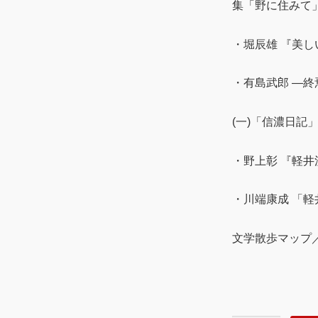
集「野に住みて
・堀辰雄 『美し
・有島武郎 ―
(一)「信濃日記
・野上彰 『軽井
・川端康成 「
文学散歩マップ