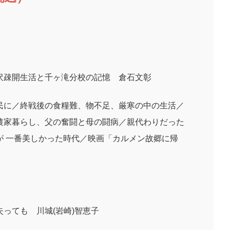
沢疎開生活と千ヶ滝分校の記憶 倉石文彰
民に／終戦後の食糧難、物不足、厳寒の中の生活／
農家暮らし、父の奮闘と母の闘病／親代わりだった
が 一番美しかった時代／映画「カルメン故郷に帰
っても 川城(岩崎)智恵子