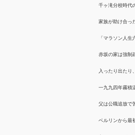
千ヶ滝分校時代
家族が助け合った
「マラソン人生
赤坂の家は強制
入ったり出たり、
一九九四年霧積
父は公職追放で苦
ベルリンから最