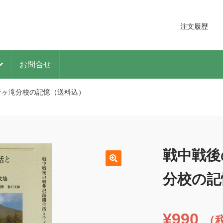
注文履歴
お問合せ
千ヶ滝分校の記憶（送料込）
戦中戦後
分校の記
¥
990
（