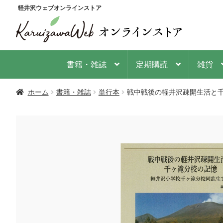
ナ
コ
軽井沢ウェブオンラインストア
ビ
ン
ゲ
テ
ー
ン
シ
ツ
書籍・雑誌
定期購読
雑貨
ョ
へ
ン
ス
ホーム
書籍・雑誌
単行本
戦中戦後の軽井沢疎開生活と
へ
キ
ス
ッ
キ
プ
ッ
プ