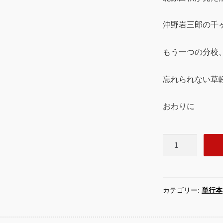
沖野岩三郎の千
もう一つの分校
忘れられない草
おわりに
戦
中
戦
後
の
カテゴリー:
単行本
軽
井