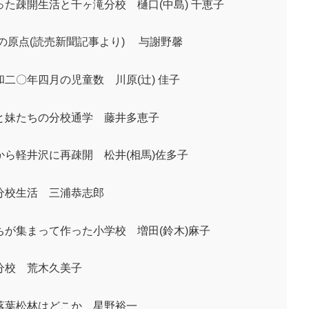
た疎開生活と千ヶ滝分校 樋口(中島) 千恵子
の原点(読売新聞記事より) 与謝野馨
二〇年四月の児童数 川原(辻) 佳子
と妹たちの分校通学 藤井多恵子
から軽井沢に再疎開 松井(相馬)佐多子
分校生活 三浦恭志郎
ちが集まって作った小学校 増田(鈴木)麻子
分校 荒木久美子
落葉松林はどこか 星野裕一