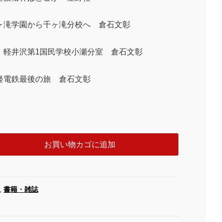
ヶ滝学園から千ヶ滝分校へ 倉石文彰
、軽井沢第1国民学校小瀬分室 倉石文彰
軽電鉄最後の旅 倉石文彰
お買い物カゴに追加
,
書籍・雑誌