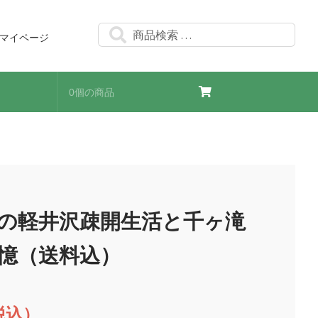
検
検
マイページ
索
索
対
象:
0個の商品
の軽井沢疎開生活と千ヶ滝
憶（送料込）
税込）