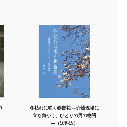
19
冬枯れに咲く春告花 ―介護現場に
立ち向かう、ひとりの男の物語
―（送料込）