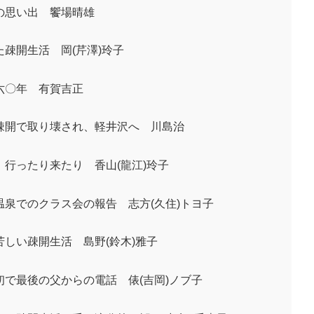
の思い出 饗場晴雄
疎開生活 岡(芹澤)玲子
六〇年 有賀吉正
疎開で取り壊され、軽井沢へ 川島治
行ったり来たり 香山(龍江)玲子
温泉でのクラス会の報告 志方(久住)トヨ子
しい疎開生活 島野(鈴木)雅子
初で最後の父からの電話 俵(吉岡)ノブ子