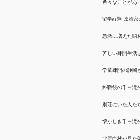
色々なことがあっ
留学経験 政治家
急激に増えた昭和
苦しい疎開生活
学童疎開の静岡
終戦後の千ヶ滝
別荘にいた人た
懐かしき千ヶ滝
北原白秋が見た