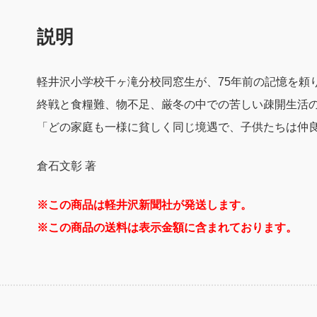
沢
疎
説明
開
生
活
軽井沢小学校千ヶ滝分校同窓生が、75年前の記憶を頼
と
終戦と食糧難、物不足、厳冬の中での苦しい疎開生活
千
「どの家庭も一様に貧しく同じ境遇で、子供たちは仲
ヶ
滝
分
倉石文彰 著
校
の
※この商品は軽井沢新聞社が発送します。
記
※この商品の送料は表示金額に含まれております。
憶
（送
料
込）
個